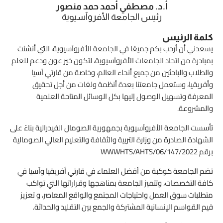
أ.د. مصطفي أحمد حمد منصور
رئيس الجامعة الأفروآسيوية
كلمة الرئيس
يسعدني أن أرحب بكم جميعًا في الجامعة الأفروآسيوية، التي أنشئت
بمبادرة من اتحاد الجامعات الأفروآسيوية، لتكون خير عون ودعم للعلم
والطلاب والباحثين من جميع أنحاء العالم، وخاصة من قارتي آسيا
وأفريقيا، وستعمل جامعتنا بعدة أنظمة ولغات من أجل تحقيق
المعرفة وتسهيل الوصول إليها بكل الوسائل المتاحة العلمية
والمشروعة.
تأسست الجامعة الأفروآسيوية بجمهورية الصومال الفيدرالية بناءً على
الشهادة الصادرة من وزارة التربية والثقافة والتعليم العالي الصومالية
برقم WWWHTS/AHTS/06/147/2022
تضم الجامعة كوكبة من أفضل العلماء في قارتي أفريقيا وآسيا في
كافة التخصصات، وتتميز الجامعة بمناهجها وقراراتها التي تواكب
متطلبات سوق العمل واحتياجات المجتمع والواقع المعاصر، و تعزيز
قيم القواسم الإنسانية المشتركة والجمع بين التقليد والحداثة.